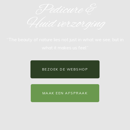
Pedicure &
Huid verzorging
“The beauty of nature lies not just in what we see, but in
what it makes us feel.”
BEZOEK DE WEBSHOP
MAAK EEN AFSPRAAK