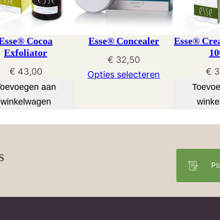
Esse® Cocoa
Esse® Concealer
Esse® Cre
Exfoliator
10
€
32,50
€
43,00
€
3
Opties selecteren
Toevoegen aan
Toevoe
winkelwagen
winke
s
Pl