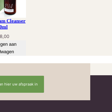
am Cleanser
0ml
8,00
gen aan
lwagen
an hier uw afspraak in