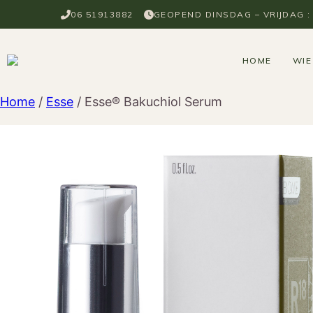
Ga
06 51913882
GEOPEND DINSDAG – VRIJDAG : 0
naar
de
inhoud
HOME
WIE
Home
/
Esse
/ Esse® Bakuchiol Serum