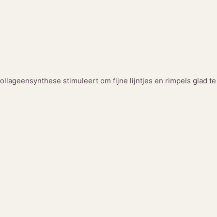
a
n
t
a
l
ollageensynthese stimuleert om fijne lijntjes en rimpels glad te 