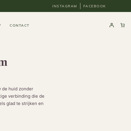
INSTAGRAM
FACEBOOK
P
CONTACT
um
w de huid zonder
tige verbinding die de
ls glad te strijken en