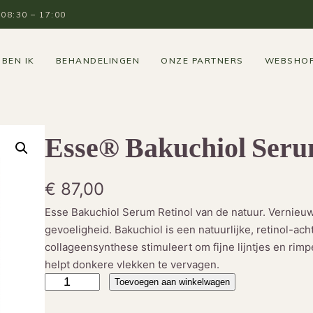
8:30 – 17:00
 BEN IK
BEHANDELINGEN
ONZE PARTNERS
WEBSHO
Esse® Bakuchiol Ser
€
87,00
Esse Bakuchiol Serum Retinol van de natuur. Vernieu
gevoeligheid. Bakuchiol is een natuurlijke, retinol-ach
collageensynthese stimuleert om fijne lijntjes en rimpe
helpt donkere vlekken te vervagen.
E
Toevoegen aan winkelwagen
s