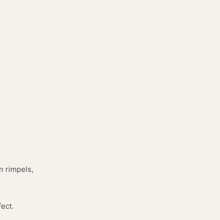
n rimpels,
ect.