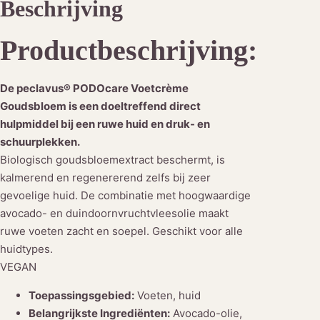
Beschrijving
P
O
Productbeschrijving:
D
O
c
De peclavus® PODOcare Voetcrème
a
Goudsbloem is een doeltreffend direct
r
hulpmiddel bij een ruwe huid en druk- en
e
schuurplekken.
V
Biologisch goudsbloemextract beschermt, is
o
kalmerend en regenererend zelfs bij zeer
e
gevoelige huid. De combinatie met hoogwaardige
t
avocado- en duindoornvruchtvleesolie maakt
c
ruwe voeten zacht en soepel. Geschikt voor alle
r
huidtypes.
è
VEGAN
m
Toepassingsgebied:
Voeten, huid
e
Belangrijkste Ingrediënten:
Avocado-olie,
G