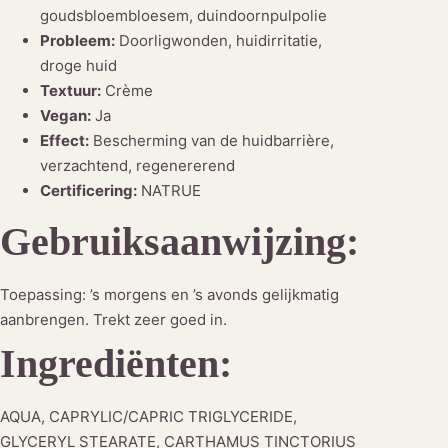
goudsbloembloesem, duindoornpulpolie
o
Probleem:
Doorligwonden, huidirritatie,
u
droge huid
d
Textuur:
Crème
s
Vegan:
Ja
b
Effect:
Bescherming van de huidbarrière,
l
verzachtend, regenererend
o
Certificering:
NATRUE
e
m
Gebruiksaanwijzing:
a
a
Toepassing: ’s morgens en ’s avonds gelijkmatig
n
aanbrengen. Trekt zeer goed in.
t
a
Ingrediënten:
l
AQUA, CAPRYLIC/CAPRIC TRIGLYCERIDE,
GLYCERYL STEARATE, CARTHAMUS TINCTORIUS