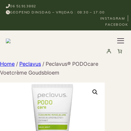
Ga
06 51913882
naar
GEOPEND DINSDAG – VRIJDAG : 08:30 – 17:00
de
INSTAGRAM
FACEBOOK
inhoud
Home
/
Peclavus
/ Peclavus® PODOcare
Voetcrème Goudsbloem