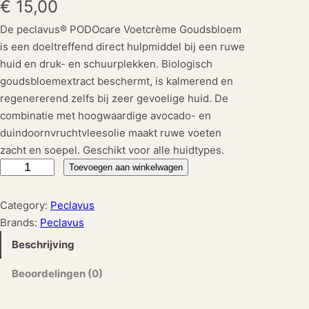
€
15,00
De peclavus® PODOcare Voetcrème Goudsbloem
is een doeltreffend direct hulpmiddel bij een ruwe
huid en druk- en schuurplekken. Biologisch
goudsbloemextract beschermt, is kalmerend en
regenererend zelfs bij zeer gevoelige huid. De
combinatie met hoogwaardige avocado- en
duindoornvruchtvleesolie maakt ruwe voeten
zacht en soepel. Geschikt voor alle huidtypes.
P
Toevoegen aan winkelwagen
e
c
Category:
Peclavus
l
Brands:
Peclavus
a
Beschrijving
v
u
Beoordelingen (0)
s
®