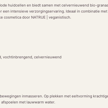
e
 dode huidcellen en biedt samen met celvernieuwend bio-granaa
V
 een intensieve verzorgingservaring. Ideaal in combinatie m
o
jke cosmetica door NATRUE | veganistisch.
e
t
p
e
e
l
i
, vochtinbrengend, celvernieuwend
n
g
G
r
a
n
 bewegingen inmasseren. Op plekken met eeltvorming krachtig
a
ig afspoelen met lauwwarm water.
a