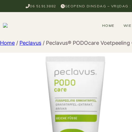
Ga
06 51913882
GEOPEND DINSDAG – VRIJDAG : 0
naar
de
inhoud
HOME
WIE
Home
/
Peclavus
/ Peclavus® PODOcare Voetpeeling 