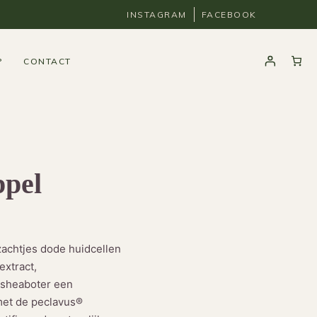
INSTAGRAM
FACEBOOK
P
CONTACT
ppel
zachtjes dode huidcellen
xtract,
-sheaboter een
 met de peclavus®