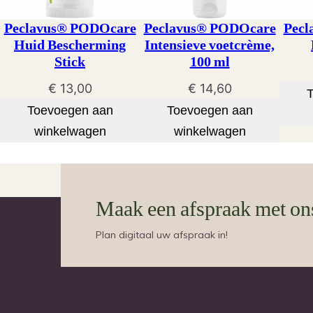
Peclavus® PODOcare
Peclavus® PODOcare
Pecl
Huid Bescherming
Intensieve voetcrème,
Stick
100 ml
€
13,00
€
14,60
Toevoegen aan
Toevoegen aan
winkelwagen
winkelwagen
Maak een afspraak met on
Plan digitaal uw afspraak in!