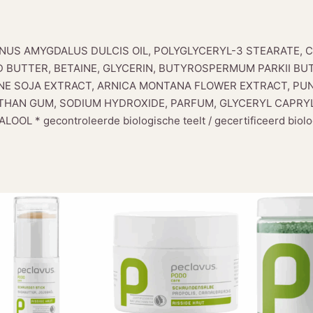
t
a
p
UNUS AMYGDALUS DULCIS OIL, POLYGLYCERYL-3 STEARATE, 
p
 BUTTER, BETAINE, GLYCERIN, BUTYROSPERMUM PARKII BUT
e
CINE SOJA EXTRACT, ARNICA MONTANA FLOWER EXTRACT, P
l
NTHAN GUM, SODIUM HYDROXIDE, PARFUM, GLYCERYL CAPRYLA
a
L * gecontroleerde biologische teelt / gecertificeerd biolo
a
n
t
a
l