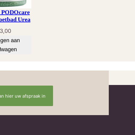
® PODOcare
oetbad Urea
3,00
gen aan
lwagen
an hier uw afspraak in