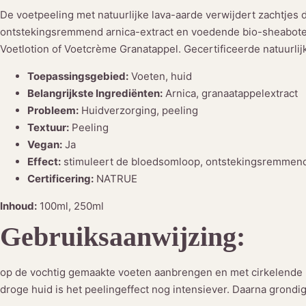
De voetpeeling met natuurlijke lava-aarde verwijdert zachtjes
ontstekingsremmend arnica-extract en voedende bio-sheaboter
Voetlotion of Voetcrème Granatappel. Gecertificeerde natuurli
Toepassingsgebied:
Voeten, huid
Belangrijkste Ingrediënten:
Arnica, granaatappelextract
Probleem:
Huidverzorging, peeling
Textuur:
Peeling
Vegan:
Ja
Effect:
stimuleert de bloedsomloop, ontstekingsremmend
Certificering:
NATRUE
Inhoud:
100ml, 250ml
Gebruiksaanwijzing:
op de vochtig gemaakte voeten aanbrengen en met cirkelende
droge huid is het peelingeffect nog intensiever. Daarna grond