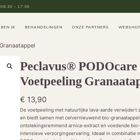
8:30 – 17:00
 BEN IK
BEHANDELINGEN
ONZE PARTNERS
WEBSHO
Granaatappel
Peclavus® PODOcare
Voetpeeling Granaata
€
13,90
De voetpeeling met natuurlijke lava-aarde verwijdert 
en biedt samen met celvernieuwend bio-granaatappele
ontstekingsremmend arnica-extract en voedende bio
intensieve verzorgingservaring. Ideaal in combinatie