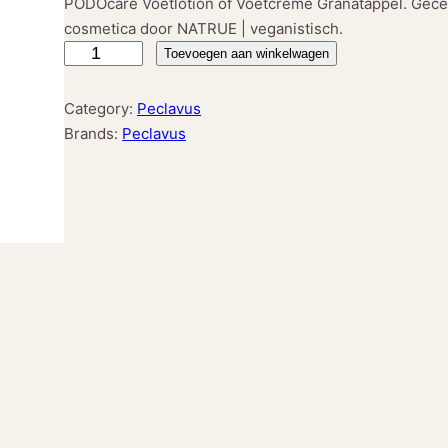
PODOcare Voetlotion of Voetcrème Granatappel. Gecert
cosmetica door NATRUE | veganistisch.
P
Toevoegen aan winkelwagen
e
c
Category:
Peclavus
l
Brands:
Peclavus
a
v
u
s
®
P
O
D
O
c
a
r