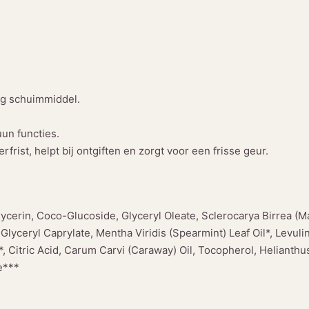
ig schuimmiddel.
un functies.
rist, helpt bij ontgiften en zorgt voor een frisse geur.
lycerin, Coco-Glucoside, Glyceryl Oleate, Sclerocarya Birrea (M
 Glyceryl Caprylate, Mentha Viridis (Spearmint) Leaf Oil*, Levuli
*, Citric Acid, Carum Carvi (Caraway) Oil, Tocopherol, Helianth
e***