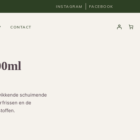
INSTAGRAM
FACEBOOK
P
CONTACT
00ml
kwikkende schuimende
rfrissen en de
toffen.