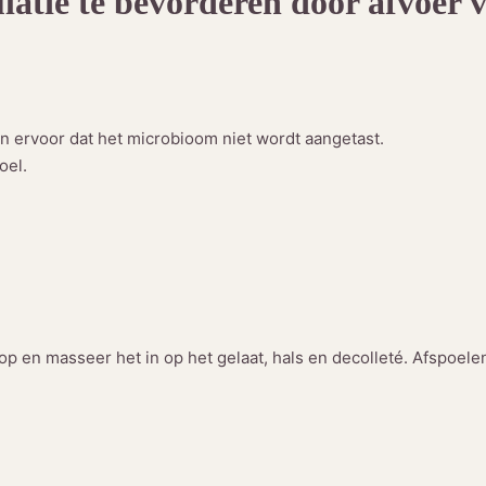
latie te bevorderen door afvoer v
a
a
n
t
a
n ervoor dat het microbioom niet wordt aangetast.
l
oel.
op en masseer het in op het gelaat, hals en decolleté. Afspoel