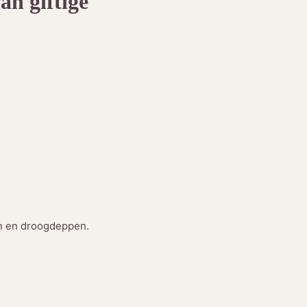
an giftige
en en droogdeppen.