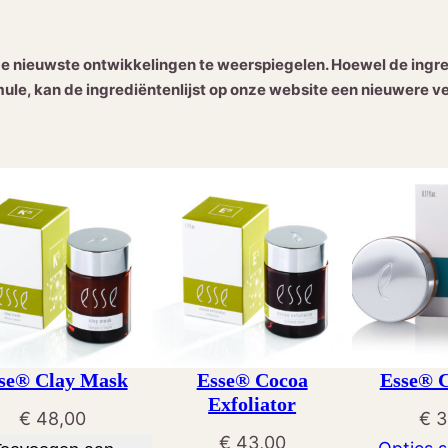
 nieuwste ontwikkelingen te weerspiegelen. Hoewel de ingred
le, kan de ingrediëntenlijst op onze website een nieuwere ve
se® Clay Mask
Esse® Cocoa
Esse® C
Exfoliator
€
48,00
€
3
€
43,00