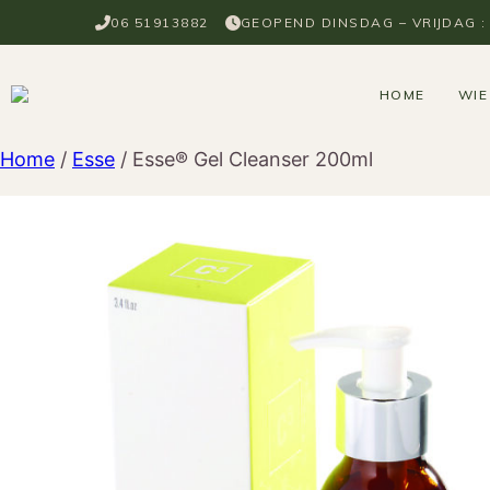
Ga
06 51913882
GEOPEND DINSDAG – VRIJDAG : 0
naar
de
inhoud
HOME
WIE
Home
/
Esse
/ Esse® Gel Cleanser 200ml