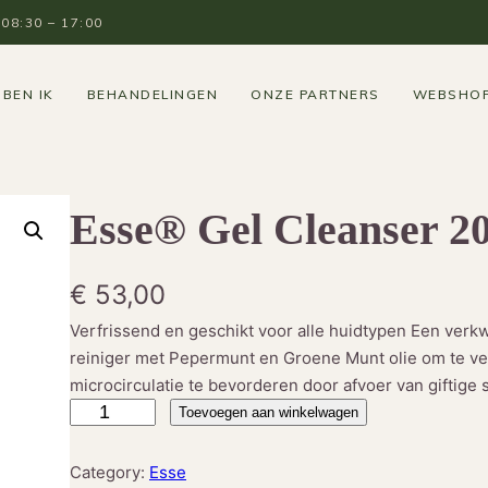
8:30 – 17:00
 BEN IK
BEHANDELINGEN
ONZE PARTNERS
WEBSHO
Esse® Gel Cleanser 2
€
53,00
Verfrissend en geschikt voor alle huidtypen Een ver
reiniger met Pepermunt en Groene Munt olie om te ve
microcirculatie te bevorderen door afvoer van giftige s
E
Toevoegen aan winkelwagen
s
s
Category:
Esse