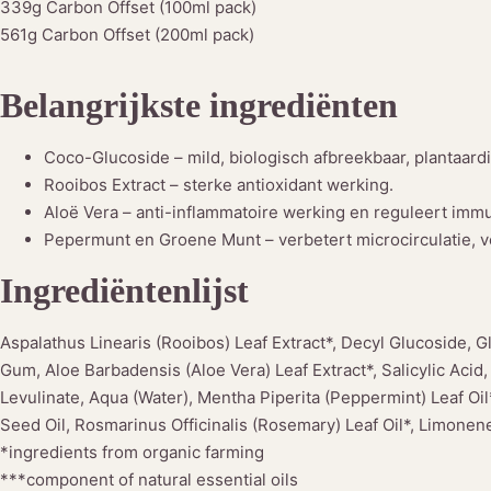
339g Carbon Offset (100ml pack)
561g Carbon Offset (200ml pack)
Belangrijkste ingrediënten
Coco-Glucoside – mild, biologisch afbreekbaar, plantaard
Rooibos Extract – sterke antioxidant werking.
Aloë Vera – anti-inflammatoire werking en reguleert immu
Pepermunt en Groene Munt – verbetert microcirculatie, verf
Ingrediëntenlijst
Aspalathus Linearis (Rooibos) Leaf Extract*, Decyl Glucoside, G
Gum, Aloe Barbadensis (Aloe Vera) Leaf Extract*, Salicylic Acid,
Levulinate, Aqua (Water), Mentha Piperita (Peppermint) Leaf Oil
Seed Oil, Rosmarinus Officinalis (Rosemary) Leaf Oil*, Limonen
*ingredients from organic farming
***component of natural essential oils