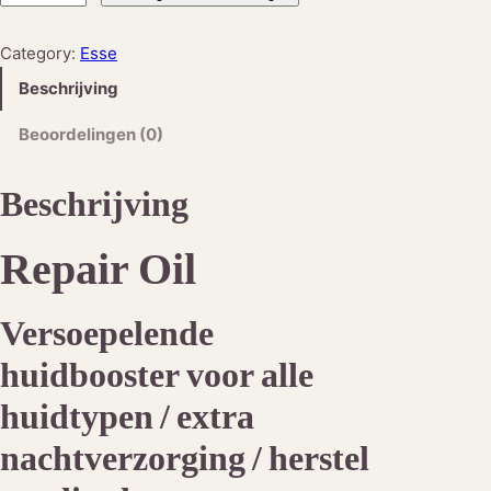
s
s
Category:
Esse
e
Beschrijving
®
R
Beoordelingen (0)
e
p
Beschrijving
a
i
Repair Oil
r
O
i
Versoepelende
l
huidbooster voor alle
a
a
huidtypen / extra
n
nachtverzorging / herstel
t
a