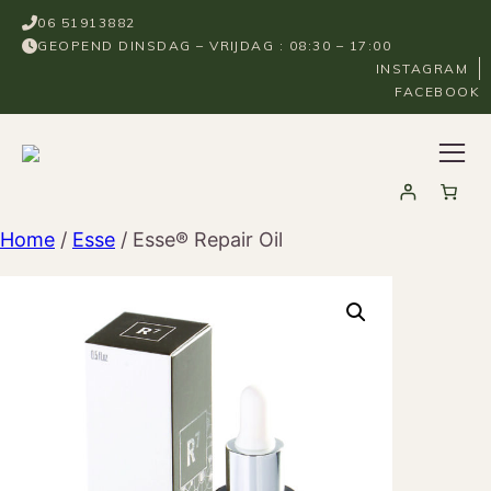
Ga
06 51913882
naar
GEOPEND DINSDAG – VRIJDAG : 08:30 – 17:00
de
INSTAGRAM
FACEBOOK
inhoud
Home
/
Esse
/ Esse® Repair Oil