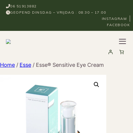
Ga
06 51913882
naar
GEOPEND DINSDAG – VRIJDAG : 08:30 – 17:00
de
INSTAGRAM
FACEBOOK
inhoud
Home
/
Esse
/ Esse® Sensitive Eye Cream