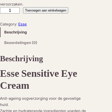
veroorzaken.
E
Toevoegen aan winkelwagen
s
s
Category:
Esse
e
Beschrijving
®
S
Beoordelingen (0)
e
n
Beschrijving
s
i
Esse Sensitive Eye
t
i
Cream
v
e
E
Anti-ageing oogverzorging voor de gevoelige
y
huid.
e
Zachte en hydraterende ingredienten voeden de