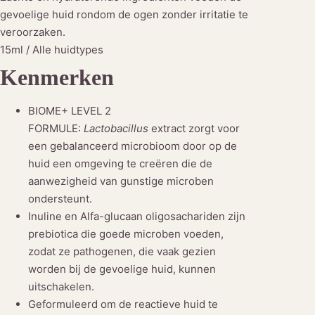
C
gevoelige huid rondom de ogen zonder irritatie te
r
veroorzaken.
e
15ml / Alle huidtypes
a
Kenmerken
m
a
BIOME+ LEVEL 2
a
FORMULE:
Lactobacillus
extract zorgt voor
n
een gebalanceerd microbioom door op de
t
huid een omgeving te creëren die de
a
aanwezigheid van gunstige microben
l
ondersteunt.
Inuline en Alfa-glucaan oligosachariden zijn
prebiotica die goede microben voeden,
zodat ze pathogenen, die vaak gezien
worden bij de gevoelige huid, kunnen
uitschakelen.
Geformuleerd om de reactieve huid te