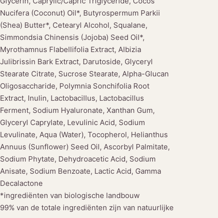
Glycerin, Caprylic/Capric Triglyceride, Cocos
Nucifera (Coconut) Oil*, Butyrospermum Parkii
(Shea) Butter*, Cetearyl Alcohol, Squalane,
Simmondsia Chinensis (Jojoba) Seed Oil*,
Myrothamnus Flabellifolia Extract, Albizia
Julibrissin Bark Extract, Darutoside, Glyceryl
Stearate Citrate, Sucrose Stearate, Alpha-Glucan
Oligosaccharide, Polymnia Sonchifolia Root
Extract, Inulin, Lactobacillus, Lactobacillus
Ferment, Sodium Hyaluronate, Xanthan Gum,
Glyceryl Caprylate, Levulinic Acid, Sodium
Levulinate, Aqua (Water), Tocopherol, Helianthus
Annuus (Sunflower) Seed Oil, Ascorbyl Palmitate,
Sodium Phytate, Dehydroacetic Acid, Sodium
Anisate, Sodium Benzoate, Lactic Acid, Gamma
Decalactone
*ingrediënten van biologische landbouw
99% van de totale ingrediënten zijn van natuurlijke